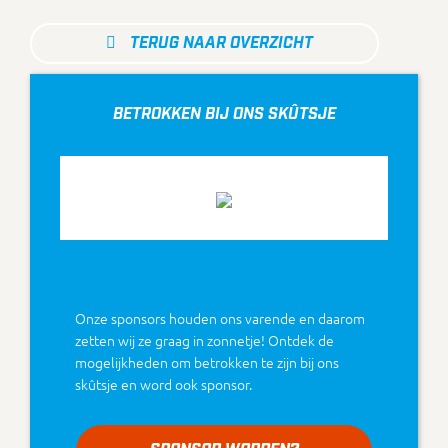
TERUG NAAR OVERZICHT
BETROKKEN BIJ ONS SKÛTSJE
Onze sponsors houden ons varende en daarom
zetten wij ze graag in zonnetje! Ontdek de
mogelijkheden om betrokken te zijn bij ons
skûtsje en word ook sponsor.